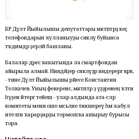
БР Дәүләт Йыйылышы депутаттары мәктәптәрҙә кеҫә
телефондарын ҡулланыуҙы сикләү буйынса
тәҡдимдәр әҙерләй башланы.
Балалар дәрес ваҡытында ла смартфондан
айырыла алмай. Ниндәйҙер сикләүҙәр индерергә кәрәк,
- тине Дәүләт Йыйылышы рәйесе Константин
Толкачев. Уның фекеренсә, мәктәптәр ҙә үҙҙәренең ҡәтғи
һүҙен әйтергә тейеш - улар алдында ата-әсәләр
комитеты менән ошо мәсьәләне тикшереү һәм ҡабул
ителгән ҡарарҙарҙы тормошҡа ашырыу бурысы
тора.