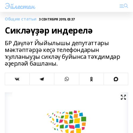
Эйлестан
Общие статьи
3 СЕНТЯБРЯ 2019, 03:37
Сикләүҙәр индерелә
БР Дәүләт Йыйылышы депутаттары
мәктәптәрҙә кеҫә телефондарын
ҡулланыуҙы сикләү буйынса тәҡдимдәр
әҙерләй башланы.