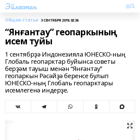
Эйлестан
Общие статьи
3 СЕНТЯБРЯ 2019, 02:36
“Янғантау” геопаркының
исем туйы
1 сентябрҙә Индонезияла ЮНЕСКО-ның
Глобаль геопарктар буйынса советы
берҙәм тауыш менән “Янғантау”
геопаркын Рәсәйҙә беренсе булып
ЮНЕСКО-ның Глобаль геопарктары
исемлегенә индерҙе.