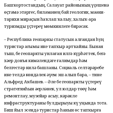
Башҡортостандың, Салауат районының үҫешенә
өҫтәмә этәргес, биләмәнең бай геологик, мәҙәни-
тарихи мираҫын һаҡлап ҡалыу, халыҡ-ара
туризмды үҫтереү мөмкинлеге бирәсәк.
– Республика геопаркы статусын алғандан һуң
туристар ағымы ике тапҡыр артҡайны. Бынан
тыш, беҙ геопаркты унлаған илгә күрһәттек, беҙгә
хәҙер донъя кимәлендәге ғалимдар һәм
белгестәр килә башланы. Социаль селтәрҙәребеҙ
ике телдә көндәлек әүҙем эш алып бара, – тине
Альфред Аҡбашев. – Әле беҙ геопаркты үҫтереү
стратегияһын әҙерләнек, ул юлдар төҙөү һәм
ремонтлау, музейҙар асыу, кәрәкле
инфраструктураны булдырыуҙы күҙ уңында тота.
Биш йыл эсендә туристар һанын өс тапҡырға