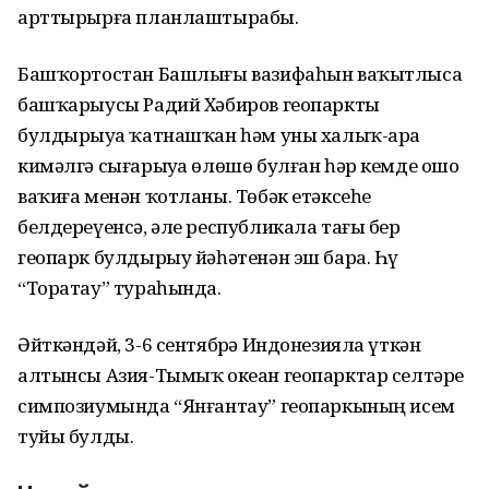
арттырырға планлаштырабыҙ.
Башҡортостан Башлығы вазифаһын ваҡытлыса
башҡарыусы Радий Хәбиров геопаркты
булдырыуҙа ҡатнашҡан һәм уны халыҡ-ара
кимәлгә сығарыуҙа өлөшө булған һәр кемде ошо
ваҡиға менән ҡотланы. Төбәк етәксеһе
белдереүенсә, әле республикала тағы бер
геопарк булдырыу йәһәтенән эш бара. Һүҙ
“Торатау” тураһында.
Әйткәндәй, 3-6 сентябрҙә Индонезияла үткән
алтынсы Азия-Тымыҡ океан геопарктар селтәре
симпозиумында “Янғантау” геопаркының исем
туйы булды.