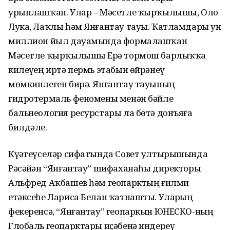
урынлашҡан. Улар – Мәсетле ҡырҡылышы, Оло
Лука, Лаҡлы һәм Янғантау тауы. Ҡатламдары ун
миллион йыл дауамында формалашҡан
Мәсетле ҡырҡылышы Ерҙә тормош барлыҡҡа
килеүҙең иртә пермь этабын өйрәнеү
мөмкинлеген бирә. Янғантау тауының
гидротермаль феномены менән бәйле
бальнеология ресурстары ла бөтә донъяға
билдәле.
Күҙәтеүселәр сифатында Совет ултырышында
Рәсәйҙән “Янғантау” шифаханаһы директоры
Альфред Аҡбашев һәм геопарктың ғилми
етәксеһе Лариса Белан ҡатнашты. Уларҙың
фекеренсә, “Янғантау” геопаркын ЮНЕСКО-ның
Глобаль геопарктары иҫәбенә индереү