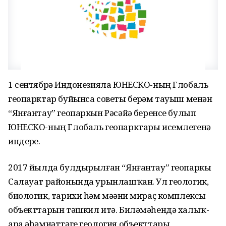
1 сентябрҙә Индонезияла ЮНЕСКО-ның Глобаль
геопарктар буйынса советы берҙәм тауыш менән
“Янғантау” геопаркын Рәсәйҙә беренсе булып
ЮНЕСКО-ның Глобаль геопарктары исемлегенә
индерҙе.
2017 йылда булдырылған “Янғантау” геопаркы
Салауат районында урынлашҡан. Ул геологик,
биологик, тарихи һәм мәҙәни мираҫ комплексы
объекттарын тәшкил итә. Биләмәһендә халыҡ-
ара әһәмиәттәге геология объекттары