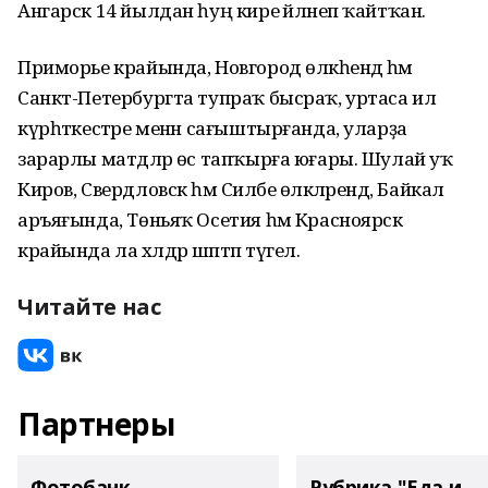
Ангарск 14 йылдан һуң кире әйләнеп ҡайтҡан.
Приморье крайында, Новгород өлкәһендә һәм
Санкт-Петербургта тупраҡ бысраҡ, уртаса ил
күрһәткестәре менән сағыштырғанда, уларҙа
зарарлы матдәләр өс тапҡырға юғары. Шулай уҡ
Киров, Свердловск һәм Силәбе өлкәләрендә, Байкал
аръяғында, Төньяҡ Осетия һәм Красноярск
крайында ла хәлдәр шәптәп түгел.
Читайте нас
Партнеры
Фотобанк
Рубрика "Еда и