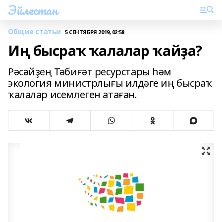
Эйлестан
Общие статьи
5 СЕНТЯБРЯ 2019, 02:58
Иң бысраҡ ҡалалар ҡайҙа?
Рәсәйҙең Тәбиғәт ресурстары һәм
экология министрлығы илдәге иң бысраҡ
ҡалалар исемлеген атаған.