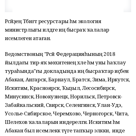
Рәсәйҙең Тәбиғәт ресурстары һәм экология
министрлығы илдәге иң бысраҡ ҡалалар
исемлеген атаған.
Ведомствоның "Рәсәй Федерацияһының 2018
йылдағы тирә-яҡ мөхитенең хәле һәм уны һаҡлау
тураһында"ғы докладында иң бысраҡтар иҫәбенә
Абакан, Ангарск, Барнаул, Братск, Зима, Иркутск,
Искитим, Красноярск, Ҡыҙыл, Лесосибирск,
Минусинск, Новокузнецк, Норильск, Петровск-
Забайкальский, Свирск, Селенгинск, Улан-Удэ,
Усолье-Сибирское, Черемхово, Черногорск, Чита,
Шелехов ҡалаларын индерелгән. Искитим һәм
Абакан был исемлеккә тәүге тапҡыр эләккән, ә инде