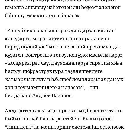
ғәмәлгә ашырыу йәһәтенән эш һөҙөмтәлелеген
баһалау мөмкинлеген бирәсәк.
“Республика власына граждандарҙан килгән
ялыуҙарға, мөрәжәғәттәргә тиҙ арала яуап
биреү, шулай уҡ был эште онлайн режимында
күҙәтеп, контролдә тотоу, көнүҙәк мәсьәләләрҙе
– юлдарҙы рәтләү, дауаханаларҙа сиратты яйға
һалыу, инфраструктура төҙөлөшөндәге
ҡатмарлылыҡтар һ.б. проблемаларҙы алдан уҡ
хәл итеү мөмкинлеге асыласаҡ”, – тип
билдәләне Андрей Назаров.
Алда әйтелгәнсә, яңы проекттың беренсе этабы
быйыл эшләй башларға тейеш. Бының өсөн
“Инцидент”ҡа мониторинг системаһы өҫтәләсәк,