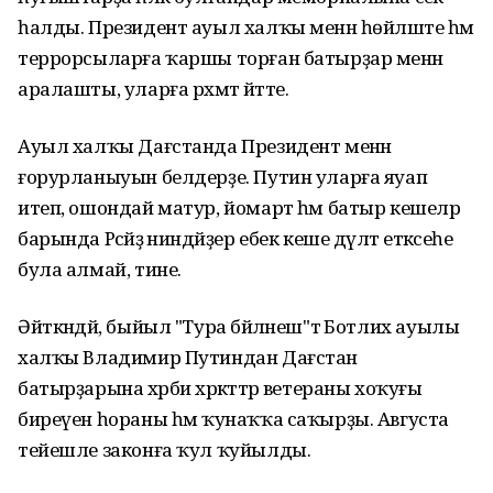
һалды. Президент ауыл халҡы менән һөйләште һәм
террорсыларға ҡаршы торған батырҙар менән
аралашты, уларға рәхмәт әйтте.
Ауыл халҡы Дағстанда Президент менән
ғорурланыуын белдерҙе. Путин уларға яуап
итеп, ошондай матур, йомарт һәм батыр кешеләр
барында Рәсәйҙә ниндәйҙер ебек кеше дәүләт етәксеһе
була алмай, тине.
Әйткәндәй, быйыл "Тура бәйләнеш"тә Ботлих ауылы
халҡы Владимир Путиндан Дағстан
батырҙарына хәрби хәрәкәттәр ветераны хоҡуғы
биреүен һораны һәм ҡунаҡҡа саҡырҙы. Августа
тейешле законға ҡул ҡуйылды.