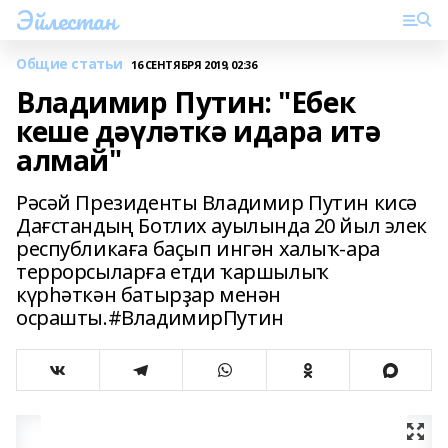
Эйлестан
Общие статьи
16 СЕНТЯБРЯ 2019, 02:36
Владимир Путин: "Ебек
кеше дәүләткә идара итә
алмай"
Рәсәй Президенты Владимир Путин кисә
Дағстандың Ботлих ауылында 20 йыл элек
республикаға баҫып ингән халыҡ-ара
террорсыларға етди ҡаршылыҡ
күрһәткән батырҙар менән
осрашты.#ВладимирПутин