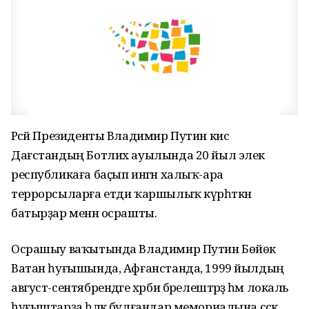
Рәсәй Президенты Владимир Путин кисә
Дағстандың Ботлих ауылында 20 йыл элек
республикаға баҫып ингән халыҡ-ара
террорсыларға етди ҡаршылыҡ күрһәткән
батырҙар менән осрашты.
Осрашыу ваҡытында Владимир Путин Бөйөк
Ватан һуғышында, Афғанстанда, 1999 йылдың
август-сентябрендәге хәрби бәрелештәрҙә һәм локаль
һуғыштарҙа һәләк булғандар мемориалына сәскә