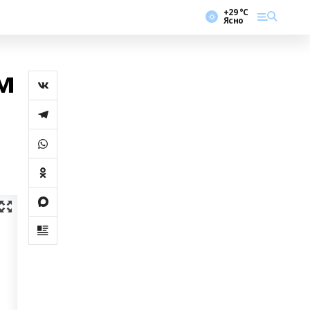
+29 °С
Ясно
м