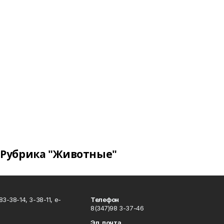
Рубрика "Животные"
3-38-14, 3-38-11, e-
Телефон
8(347)98 3-37-46
Эл. почта