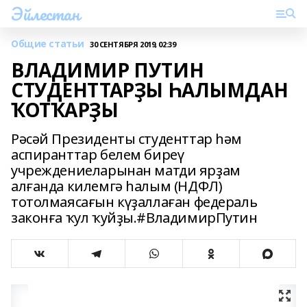
Эйлестан
Общие статьи
30 СЕНТЯБРЯ 2019, 02:39
ВЛАДИМИР ПУТИН
СТУДЕНТТАРҘЫ ҺАЛЫМДАН
ҠОТҠАРҘЫ
Рәсәй Президенты студенттар һәм
аспиранттар белем биреү
учреждениеларынан матди ярҙам
алғанда килемгә һалым (НДФЛ)
тотолмаясағын күҙаллаған федераль
законға ҡул ҡуйҙы.#ВладимирПутин