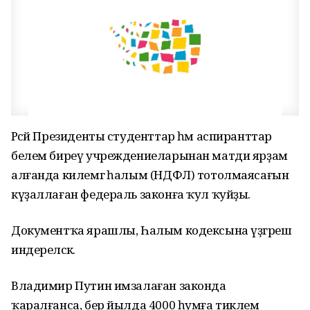
Рәсәй Президенты студенттар һәм аспиранттар
белем биреү учреждениеларынан матди ярҙам
алғанда килемгә һалым (НДФЛ) тотолмаясағын
күҙаллаған федераль законға ҡул ҡуйҙы.
Документҡа ярашлы, Һалым кодексына үҙгәреш
индереләсәк.
Владимир Путин имзалаған законда
ҡаралғанса, бер йылда 4000 һумға тиклем