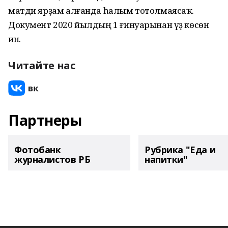
матди ярҙам алғанда һалым тотолмаясаҡ.
Документ 2020 йылдың 1 ғинуарынан үҙ көсөнә
инә.
Читайте нас
Партнеры
Фотобанк
Рубрика "Еда и
журналистов РБ
напитки"