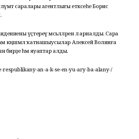
ғлүмәт саралары агентлығы етәксеһе Борис
.
ниены үҫтереү мәсьәләләренә лә арналды. Сара
 һәм кәңәшмәлә ҡатнашыусылар Алексей Волинға
 бирҙе һәм яуаптар алды.
/be-respublikany-an-a-k-se-en-yu-ary-ba-alany-/