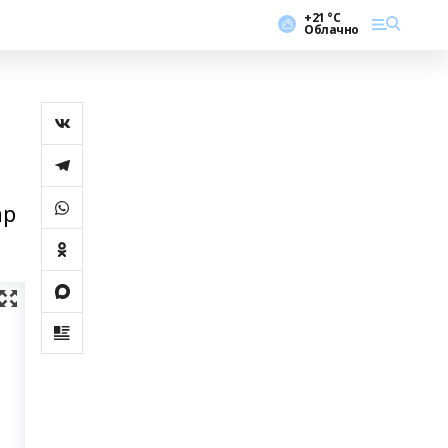
+21 °С
Облачно
ар