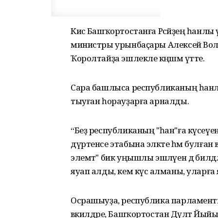
Кисә Башҡортостанға Рәсәйҙең һанлы
министры урынбаҫары Алексей Волин
Ҡоролтайҙа эшлекле кәңәшмә үтте.
Сара башлыса республиканың һанлы 
тыуған һорауҙарға арналды.
“Беҙ республиканың "һан"ға күсеү
дүртенсе этабына эләкте һәм булған 
элемтә" бик уңышлы эшләүен дә билд
яуап алды, кем күсә алманы, уларға 
Осрашыуҙа, республика парламент
вәкилдәре, Башҡортостан Дәүләт Йы