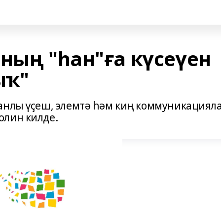
ның "һан"ға күсеүен
ыҡ"
анлы үҫеш, элемтә һәм киң коммуникациял
олин килде.