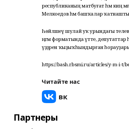
республиканың матбуғат һәм киң мә
Мелкоедов һәм башҡалар ҡатнашты
Һөйләшеү шулай уҡ урындағы телевиде
әңгәмә форматында үтте, депутаттар
үҙҙәрен ҡыҙыҡһындырған һорауҙарын
https://bash.rbsmi.ru/articles/y-m-i-t
Читайте нас
Партнеры