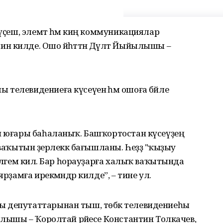
 үҫеш, элемтә һәм киң коммуникациялар
 килде. Ошо йәһәттән Дәүләт Йыйылышы –
телевидениеға күсеүенә һәм ошоға бәйле
ен юғары баһаланыҡ. Башҡортостан күсеүҙең
ваҡытын әҙерлеккә бағышланы. Һеҙҙә "ҡыҙыу
әләгем килә. Бар һорауҙарға халыҡ ваҡытында
ярҙамға ирекмәндәр килде”, – тине ул.
ы депутаттарынан тыш, төбәк телевидениеһы
йылышы – Ҡоролтай рәйесе Константин Толкачев,