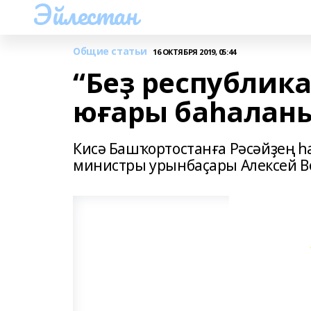
Эйлестан
Общие статьи
16 ОКТЯБРЯ 2019, 05:44
“Беҙ республика
юғары баһалан
Кисә Башҡортостанға Рәсәйҙең һ
министры урынбаҫары Алексей В