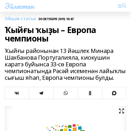
Эйлестан
Общие статьи
30 ОКТЯБРЯ 2019, 10:47
Ҡыйғы ҡыҙы – Европа
чемпионы
Ҡыйғы районынан 13 йәшлек Минара
Шахбанова Португалияла, киокушин
каратэ буйынса 33-сө Европа
чемпионатында Рәсәй исеменән лайыҡлы
сығыш яһап, Европа чемпионы булды.