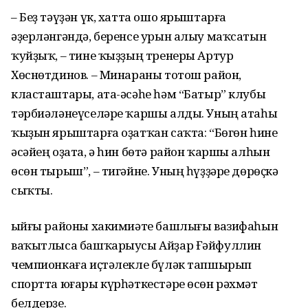
– Беҙ тәүҙән үк, хатта ошо ярыштарға
әҙерләнгәндә, беренсе урын алыу маҡсатын
ҡуйҙыҡ, – тине ҡыҙҙың тренеры Артур
Хөснөтдинов. – Минараны тотош район,
класташтары, ата-әсәһе һәм “Батыр” клубы
тәрбиәләнеүселәре ҡаршы алды. Уның атаһы
ҡыҙын ярыштарға оҙатҡан саҡта: “Бөгөн һине
әсәйең оҙата, ә һин бөтә район ҡаршы алһын
өсөн тырыш”, – тигәйне. Уның һүҙҙәре дөрөҫкә
сыҡты.
Ҡыйғы районы хакимиәте башлығы вазифаһын
ваҡытлыса башҡарыусы Айҙар Ғәйфуллин
чемпионкаға иҫтәлекле бүләк тапшырып
спортта юғары күрһәткестәре өсөн рәхмәт
белдерҙе.