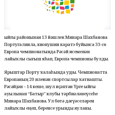
Ҡыйғы районынан 13 йәшлек Минара Шахбанова
Португалияла, киокушин каратэ буйынса 33-сө
Европа чемпионатында Рәсәй исеменән
лайыҡлы сығыш яһап, Европа чемпионы булды.
Ярыштар Порту ҡалаһында уҙҙы. Чемпионатта
Европаның 20 иленән спортсылар ҡатнашты.
Рәсәйҙән – 14 кеше, шул иҫәптән Үрге Ҡыйғы
ауылынан “Батыр” клубы тәрбиәләнеүсеһе
Минара Шахбанова. Ул бөтә дәғүәселәрен
лайыҡлы еңеп, беренсе урынды яуланы.