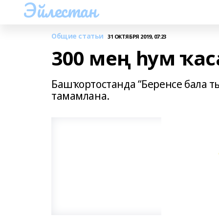
Эйлестан
Общие статьи
31 ОКТЯБРЯ 2019, 07:23
300 мең һум ҡас
Башҡортостанда “Беренсе бала т
тамамлана.