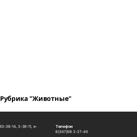
Рубрика "Животные"
3-38-14, 3-38-11, e-
Телефон
8(347)98 3-37-46