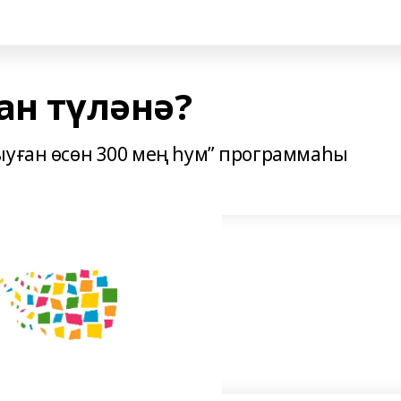
ан түләнә?
ыуған өсөн 300 мең һум” программаһы