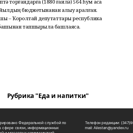
тә торғандарға (1880 ғаилә) 564 һум аҡса
е йылдың бюджетынанан алыу ҡаралған.
шы – Ҡоролтай депутаттары республика
л башынан тапшырыла башлаясаҡ.
Рубрика "Еда и напитки"
рировано Федеральной службой по
Телефон редакции: (347)98
в сфере связи, информационных
mail: Ailestan@yandex.ru
ий и массовых коммуникаций