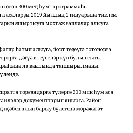
ған өсөн 300 мең һум” программаһы
л аҡсаларҙы 2019 йылдың 1 ғинуарына тиклем
тарын яҡшыртыуға мохтаж ғаиләләр алыуға
фатир һатып алыуға, йорт төҙөүгә тотонорға
орорға дәғүә итеүселәр күп булып сыҡты.
 барыһына ла ваҡытында тапшырылманы.
бүленде.
иратта торғандарға түләргә 200 млн һум аҡса
ыл ғаиләләр документтарын яңырта. Район
ң иҫәбен алып барыу бүлегенә мөрәжәғәт