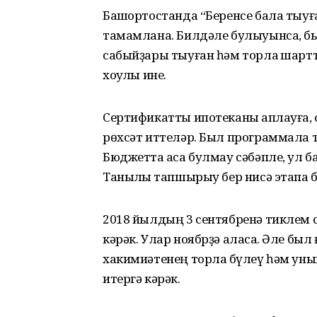
Башҡортостанда “Беренсе бала тыу
тамамлана. Билдәле булыуынса, бы
сабыйҙары тыуған һәм торлаҡ шарт
хоҡуҡлы ине.
Сертификатты ипотеканы ҡаплауға, 
рөхсәт иттеләр. Был программала т
Бюджетта аҡса булмау сәбәпле, ул
Таныҡлыҡ тапшырыу бер нисә этапҡа 
2018 йылдың 3 сентябренә тиклем с
кәрәк. Улар ноябрҙә аласаҡ. Әле б
хакимиәтенең торлаҡ бүлеү һәм уны
итергә кәрәк.