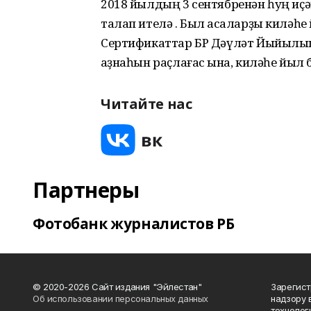
2018 йылдың 3 сентябренән һуң иҫәп
талап ителә . Был аҡсаларҙы киләһ
Сертификаттар БР Дәүләт Йыйылы
ҡаҙнаһын раҫлағас ҡына, киләһе йы
Читайте нас
Партнеры
Фотобанк журналистов РБ
© 2020-2026 Сайт издания "Эйлестан"
Зарегист
Об использовании персональных данных
надзору 
технолог