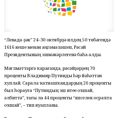
“Левада-үҙәк” 24–30 октябрҙә илдең 50 төбәгендә
1616 кеше менән әңгәмәләшеп, Рәсәй
Президентының эшмәкәрлегенә баһа алды.
Мәғлүмәттәргә ҡарағанда, рәсәйҙәрҙең 70
проценты Владимир Путинды һәр йәһәттән
хуплай. Сарала ҡатнашҡандарҙың 26 проценты
был һорауға “Путиндың эш итеүе оҡшай,
әлбиттә”, тағы ла 44 проценты “күпселек осраҡта
оҡшай”, – тип яуапланы.