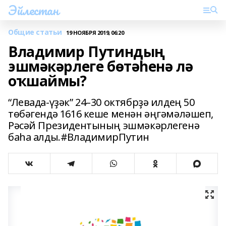
Эйлестан
Общие статьи
19 НОЯБРЯ 2019, 06:20
Владимир Путиндың
эшмәкәрлеге бөтәһенә лә
оҡшаймы?
“Левада-үҙәк” 24–30 октябрҙә илдең 50
төбәгендә 1616 кеше менән әңгәмәләшеп,
Рәсәй Президентының эшмәкәрлегенә
баһа алды.#ВладимирПутин