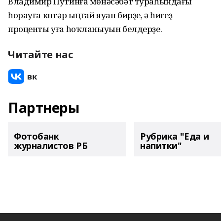
Владимир Путинға мөнәсәбәт тураһындағы
һорауға күптәр ыңғай яуап бирҙе, ә һигеҙ
проценты уға һоҡланыуын белдерҙе.
Читайте нас
Партнеры
Фотобанк
Рубрика "Еда и
журналистов РБ
напитки"