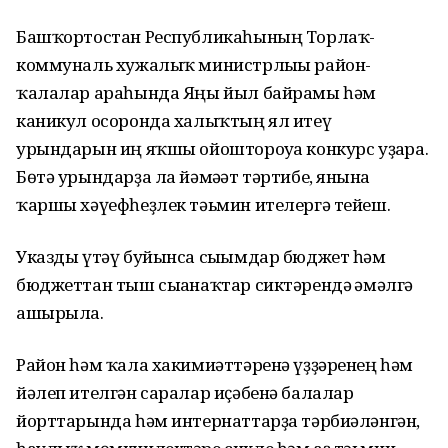
Башҡортостан Республикаһының Торлаҡ-
коммуналь хужалыҡ министрлығы район-
ҡалалар араһында Яңы йыл байрамы һәм
каникул осоронда халыҡтың ял итеү
урындарын иң яҡшы ойоштороуға конкурс уҙғара.
Бөтә урындарҙа ла йәмәғәт тәртибе, янғынға
ҡаршы хәүефһеҙлек тәьмин ителергә тейеш.
Указды үтәү буйынса сығымдар бюджет һәм
бюджеттан тыш сығанаҡтар сиктәрендә ғәмәлгә
ашырыла.
Район һәм ҡала хакимиәттәренә үҙҙәренең һәм
йәлеп ителгән саралар иҫәбенә балалар
йорттарында һәм интернаттарҙа тәрбиәләнгән,