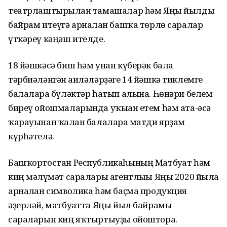
театрлаштырылған тамашалар һәм Яңы йылды
байрам итеүгә арналған башҡа төрлө саралар
үткәреү кәңәш ителде.
18 йәшкәсә биш һәм унан күберәк бала
тәрбиәләнгән ғаиләләрҙәге 14 йәшкә тиклемге
балаларға бүләктәр һатып алына. Һөнәри белем
биреү ойошмаларында уҡыған етем һәм ата-әсә
ҡарауынан ҡалған балаларға матди ярҙам
күрһәтелә.
Башҡортостан Республикаһының Матбуғат һәм
киң мәғлүмәт саралары агентлығы Яңы 2020 йылға
арналған символика һәм баҫма продукция
әҙерләй, матбуғатта Яңы йыл байрамы
сараларын киң яҡтыртыуҙы ойоштора.