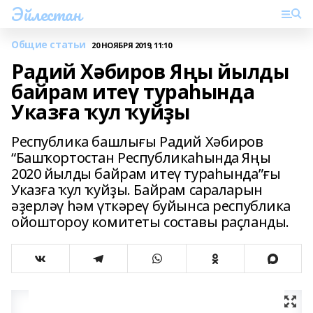
Эйлестан
Общие статьи
20 НОЯБРЯ 2019, 11:10
Радий Хәбиров Яңы йылды
байрам итеү тураһында
Указға ҡул ҡуйҙы
Республика башлығы Радий Хәбиров
“Башҡортостан Республикаһында Яңы
2020 йылды байрам итеү тураһында”ғы
Указға ҡул ҡуйҙы. Байрам сараларын
әҙерләү һәм үткәреү буйынса республика
ойоштороу комитеты составы раҫланды.