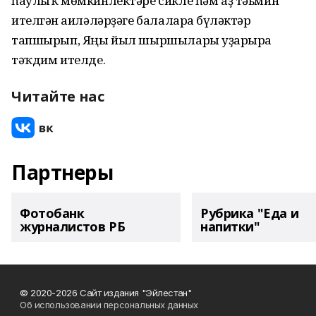
һаулыҡ мөмкинлектәре сикле һәм аҙ тәьмин
ителгән ғаиләләрҙәге балаларға бүләктәр
тапшырып, Яңы йыл шыршылары уҙғарырға
тәҡдим ителде.
Читайте нас
Партнеры
Фотобанк
Рубрика "Еда и
журналистов РБ
напитки"
© 2020-2026 Сайт издания "Эйлестан"
Об использовании персональных данных