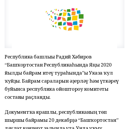
Республика башлығы Радий Хәбиров
“Башҡортостан Республикаһында Яңы 2020
йылды байрам итеү тураһында”ғы Указға ҡул
ҡуйҙы. Байрам сараларын әҙерләү һәм үткәреү
буйынса республика ойоштороу комитеты
составы раҫланды.
Документҡа ярашлы, республиканың төп
шыршы байрамы 20 декабрҙә “Башҡортостан”
дәүләт концерт залында үтә. Унда уҡыу