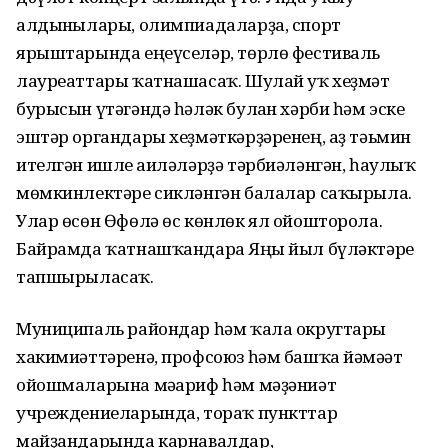
алдынғылары, олимпиадаларҙа, спорт
ярыштарында еңеүселәр, төрлө фестиваль
лауреаттары ҡатнашасаҡ. Шулай уҡ хеҙмәт
бурысын үтәгәндә һәләк булған хәрби һәм эске
эштәр органдары хеҙмәткәрҙәренең, аҙ тәьмин
ителгән ишле ғаиләләрҙә тәрбиәләнгән, һаулыҡ
мөмкинлектәре сикләнгән балалар саҡырыла.
Улар өсөн Өфөлә өс көнлөк ял ойошторола.
Байрамда ҡатнашҡандарға Яңы йыл бүләктәре
тапшырыласаҡ.
Муниципаль райондар һәм ҡала округтары
хакимиәттәренә, профсоюз һәм башҡа йәмәғәт
ойошмаларына мәғариф һәм мәҙәниәт
учреждениеларында, тораҡ пункттар
майҙандарында карнавалдар,