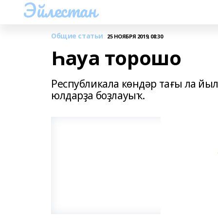
Эйлестан
Общие статьи
25 НОЯБРЯ 2019, 08:30
Һауа торошо
Республикала көндәр тағы ла йыл
юлдарҙа боҙлауыҡ.