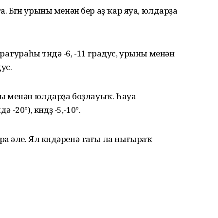
. Бөгөн урыны менән бер аҙ ҡар яуа, юлдарҙа
атураһы төндә -6, -11 градус, урыны менән
дус.
ыны менән юлдарҙа боҙлауыҡ. Һауа
-20°), көндөҙ -5,-10°.
а әле. Ял көндәренә тағы ла нығыраҡ