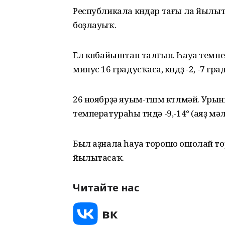
Республикала көндәр тағы ла йылыта
боҙлауыҡ.
Ел көнбайыштан талғын. Һауа темпер
минус 16 градусҡаса, көндөҙ -2, -7 гра
26 ноябрҙә яуым-төшөм көтөлмәй. Ур
температураһы төндә -9,-14° (аяҙ мәлдә 
Был аҙнала һауа торошо ошолай тор
йылытасаҡ.
Читайте нас