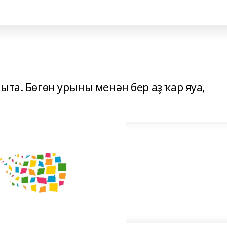
ыта. Бөгөн урыны менән бер аҙ ҡар яуа,