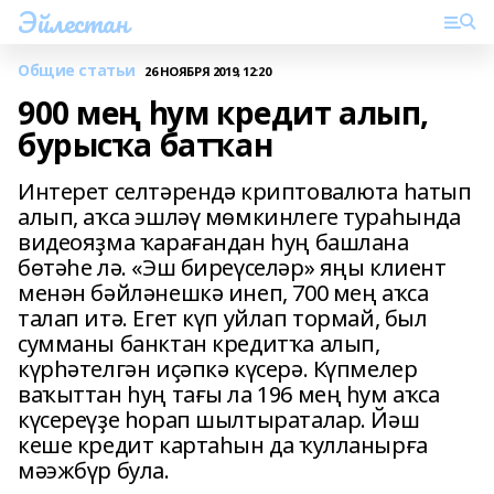
Эйлестан
Общие статьи
26 НОЯБРЯ 2019, 12:20
900 мең һум кредит алып,
бурысҡа батҡан
Интерет селтәрендә криптовалюта һатып
алып, аҡса эшләү мөмкинлеге тураһында
видеояҙма ҡарағандан һуң башлана
бөтәһе лә. «Эш биреүселәр» яңы клиент
менән бәйләнешкә инеп, 700 мең аҡса
талап итә. Егет күп уйлап тормай, был
сумманы банктан кредитҡа алып,
күрһәтелгән иҫәпкә күсерә. Күпмелер
ваҡыттан һуң тағы ла 196 мең һум аҡса
күсереүҙе һорап шылтыраталар. Йәш
кеше кредит картаһын да ҡулланырға
мәэжбүр була.