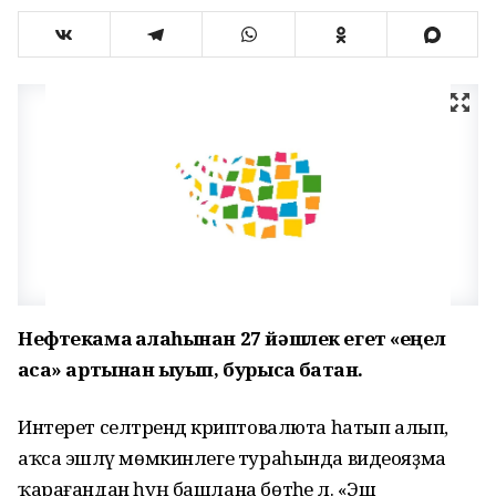
Нефтекама ҡалаһынан 27 йәшлек егет «еңел
аҡса» артынан ҡыуып, бурысҡа батҡан.
Интерет селтәрендә криптовалюта һатып алып,
аҡса эшләү мөмкинлеге тураһында видеояҙма
ҡарағандан һуң башлана бөтәһе лә. «Эш