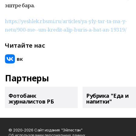
эштәре бара.
https://yeshlek.rbsmi.ru/articles/ya-yly-tar-ta-ma-y-
netu/900-me--um-kredit-alip-buris-a-bat-an-19319/
Читайте нас
Партнеры
Фотобанк
Рубрика "Еда и
журналистов РБ
напитки"
© 2020-2026 Сайт издания "Эйлестан"
Об использовании персональных данных