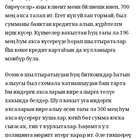
биреүселәр» яңы клиент менән бәйләнешкә инеп, 700
мең аҡса талап итә. Егет күп уйлап тормай, был
сумманы банктан кредитҡа алып, күрһәтелгән
иҫәпкә күсерә. Күпмелер ваҡыттан һуң тағы ла 196
мең һум аҡса күсереүҙе һорап шылтыраталар.
Йәш кеше кредит картаһын да ҡулланырға
мәэжбүр була.
Өсөнсө шылтыратыуҙан һуң биткоиндар һатып
алыусы был схемала ҡатнашыуҙан баш тарта
һәм индергән аҡсаларын кире алырға теләүе
хаҡында белдерә. Шул ваҡыт уға индергән
аҡсаларын кире алыу өсөн тағы ла 300 мең һум
аҡса күсерергә ҡушалар, юғиһә бөтә сумма юҡҡа
сығасаҡ, тип тә ҡурҡыталар. Һөҙөмтәлә ул
полицияға мөрәжәғәт итергә ҡарар итә. Әле тикшереү